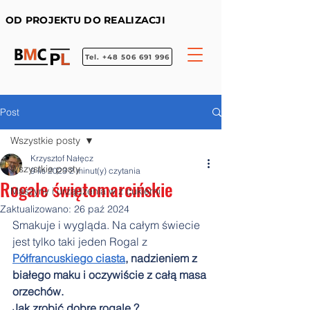
OD PROJEKTU DO REALIZACJI
Tel. +48 506 691 996
Post
Wszystkie posty
Krzysztof Nałęcz
Wszystkie posty
9 lis 2023
2 minut(y) czytania
Rogale świętomarcińskie
Maszyny i urządzenia w z cukierni
Zaktualizowano:
26 paź 2024
Smakuje i wygląda. Na całym świecie 
jest tylko taki jeden Rogal z 
Półfrancuskiego ciasta
, nadzieniem z 
białego maku i oczywiście z całą masa 
orzechów.
Jak zrobić dobre rogale ?