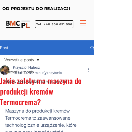
OD PROJEKTU DO REALIZACJI
Tel. +48 506 691 996
Post
Wszystkie posty
Krzysztof Nałęcz
Wszystkie posty
19 lut 2025
2 minut(y) czytania
Jakie zalety ma maszyna do
Maszyny i urządzenia w z cukierni
produkcji kremów
Termocrema?
Maszyna do produkcji kremów 
Termocrema to zaawansowane 
technologicznie urządzenie, które 