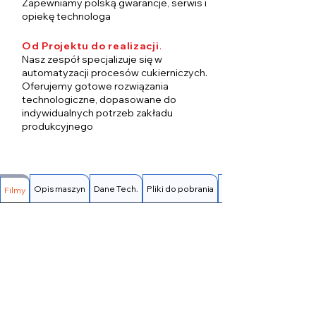
Zapewniamy polską gwarancje, serwis i
opiekę technologa
Od Projektu do realizacji
.
Nasz zespół specjalizuje się w
automatyzacji procesów cukierniczych.
Oferujemy gotowe rozwiązania
technologiczne, dopasowane do
indywidualnych potrzeb zakładu
produkcyjnego
Opis maszyn
Dane Tech.
Pliki do pobrania
FAQ
Filmy