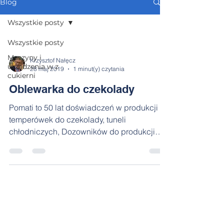
Blog
Wszystkie posty
Wszystkie posty
Maszyny i
Krzysztof Nałęcz
urządzenia w z
28 maj 2019
1 minut(y) czytania
cukierni
Oblewarka do czekolady
Pomati to 50 lat doświadczeń w produkcji
temperówek do czekolady, tuneli
chłodniczych, Dozowników do produkcji
pralin typu One Shot....