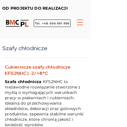
OD PROJEKTU DO REALIZACJI
Tel. +48 506 691 996
Szafy chłodnicze
Cukiernicze szafy chłodnicze
KFS2NHC | -2/+8°C
Szafa chłodnicza
KFS2NHC to
niezawodne rozwiązanie stworzone z
myślą o wymagających warunkach
pracy w piekarniach i cukierniach.
Idealna do przechowywania
składników, dekoracji oraz gotowych
produktów, zapewnia stabilne warunki
chłodnicze, które chronią jakość i
świeżość wyrobów