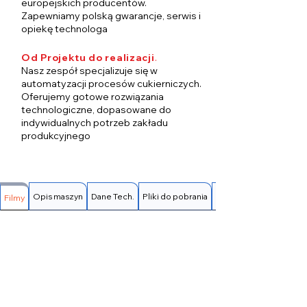
europejskich producentów.
Zapewniamy polską gwarancje, serwis i
opiekę technologa
Od Projektu do realizacji
.
Nasz zespół specjalizuje się w
automatyzacji procesów cukierniczych.
Oferujemy gotowe rozwiązania
technologiczne, dopasowane do
indywidualnych potrzeb zakładu
produkcyjnego
Opis maszyn
Dane Tech.
Pliki do pobrania
FAQ
Filmy