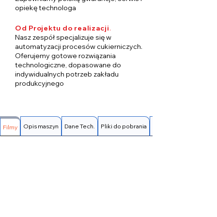
opiekę technologa
Od Projektu do realizacji
.
Nasz zespół specjalizuje się w
automatyzacji procesów cukierniczych.
Oferujemy gotowe rozwiązania
technologiczne, dopasowane do
indywidualnych potrzeb zakładu
produkcyjnego
Opis maszyn
Dane Tech.
Pliki do pobrania
FAQ
Filmy