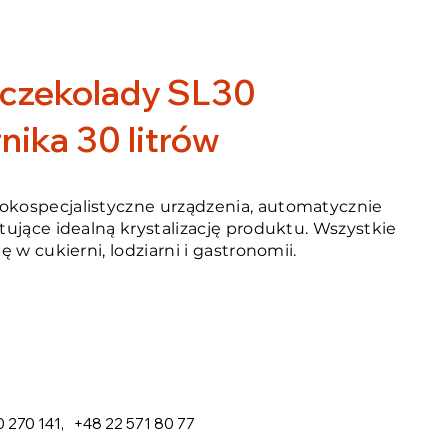
czekolady SL30
nika 30 litrów
kospecjalistyczne urządzenia, automatycznie
ujące idealną krystalizację produktu. Wszystkie
w cukierni, lodziarni i gastronomii.
 270 141
,
+48 22 571 80 77