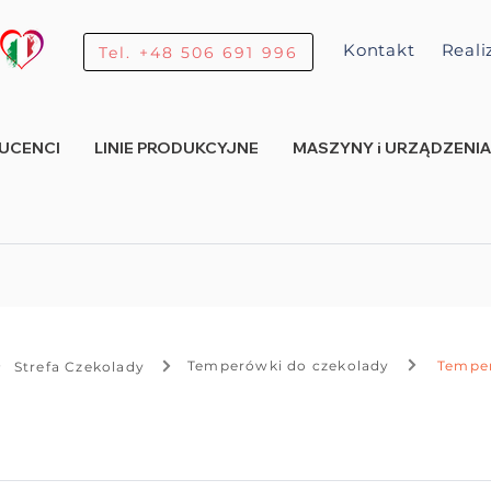
Kontakt
Reali
Tel. +48 506 691 996
UCENCI
LINIE PRODUKCYJNE
MASZYNY i URZĄDZENIA
Temperówki do czekolady
Temper
Strefa Czekolady