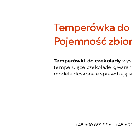
Temperówka do 
Pojemność zbior
Temperówki do czekolady
wyso
temperujące czekoladę, gwarant
modele doskonale sprawdzają się 
+48 506 691 996
,
+48 690