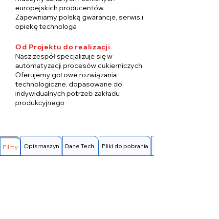
europejskich producentów.
Zapewniamy polską gwarancje, serwis i
opiekę technologa
Od Projektu do realizacji
.
Nasz zespół specjalizuje się w
automatyzacji procesów cukierniczych.
Oferujemy gotowe rozwiązania
technologiczne, dopasowane do
indywidualnych potrzeb zakładu
produkcyjnego
Opis maszyn
Dane Tech.
Pliki do pobrania
FAQ
Filmy