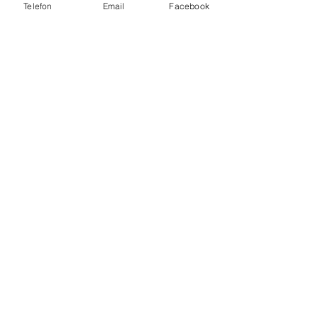
Telefon
Email
Facebook
Temperówka do czekolady SL80 |
Pojemność 80 kg |