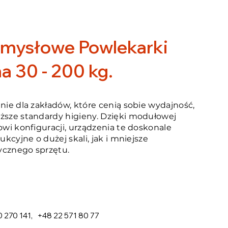
emysłowe Powlekarki
 30 - 200 kg.
anie dla zakładów, które cenią sobie wydajność,
ższe standardy higieny. Dzięki modułowej
owi konfiguracji, urządzenia te doskonale
ukcyjne o dużej skali, jak i mniejsze
ycznego sprzętu.
 270 141
,
+48 22 571 80 77