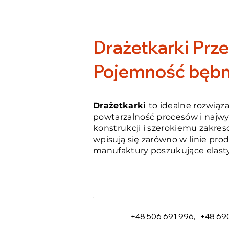
Drażetkarki Prz
Pojemność bębna
Drażetkarki
to idealne rozwiąz
powtarzalność procesów i najwy
konstrukcji i szerokiemu zakres
wpisują się zarówno w linie prod
manufaktury poszukujące elast
+48 506 691 996
,
+48 690