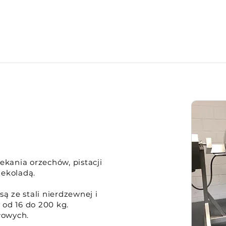
kania orzechów, pistacji
zekoladą.
ą ze stali nierdzewnej i
 od 16 do 200 kg.
łowych.