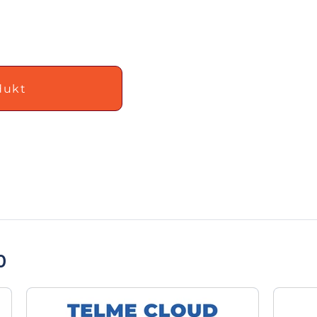
dukt
0