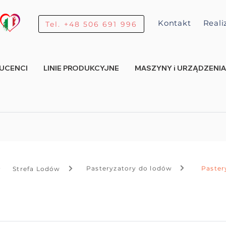
Kontakt
Reali
Tel. +48 506 691 996
UCENCI
LINIE PRODUKCYJNE
MASZYNY i URZĄDZENIA
Pasteryzatory do lodów
Paster
Strefa Lodów