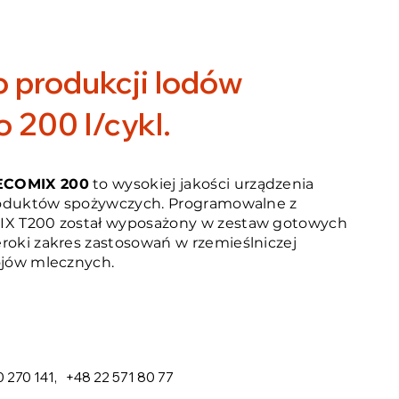
o produkcji lodów
 200 l/cykl.
 ECOMIX 200
to wysokiej jakości urządzenia
produktów spożywczych. Programowalne z
IX T200 został wyposażony w zestaw gotowych
roki zakres zastosowań w rzemieślniczej
ojów mlecznych.
 270 141
,
+48 22 571 80 77