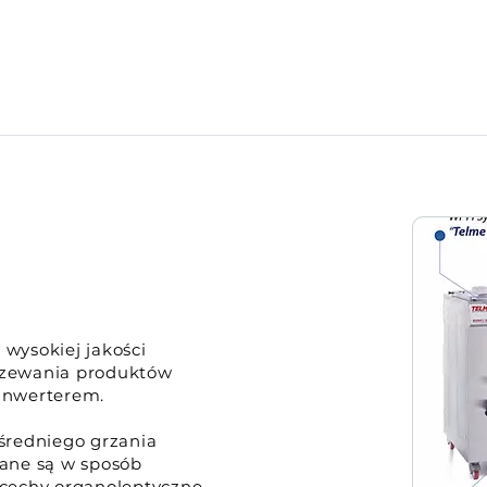
 wysokiej jakości
jrzewania produktów
inwerterem.
średniego grzania
ane są w sposób
cechy organoleptyczne.