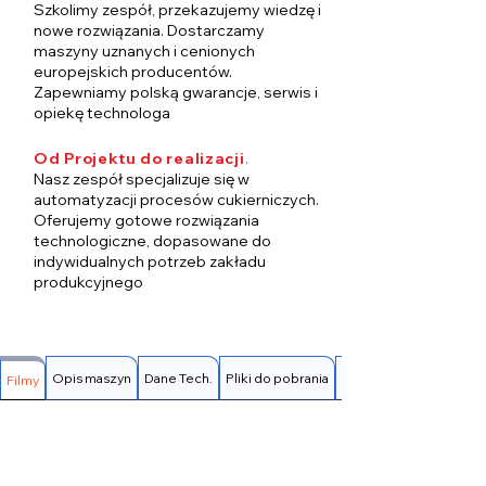
Szkolimy zespół, przekazujemy wiedzę i
nowe rozwiązania. Dostarczamy
maszyny uznanych i cenionych
europejskich producentów.
Zapewniamy polską gwarancje, serwis i
opiekę technologa
Od Projektu do realizacji
.
Nasz zespół specjalizuje się w
automatyzacji procesów cukierniczych.
Oferujemy gotowe rozwiązania
technologiczne, dopasowane do
indywidualnych potrzeb zakładu
produkcyjnego
Opis maszyn
Dane Tech.
Pliki do pobrania
FAQ
Filmy