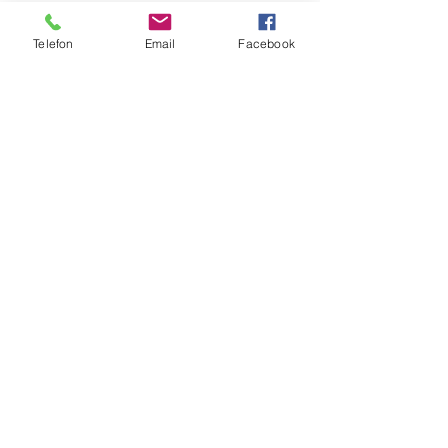
Telefon
Email
Facebook
Temperówka do czekolady T10
Pojemność zbiornika 13 kg.