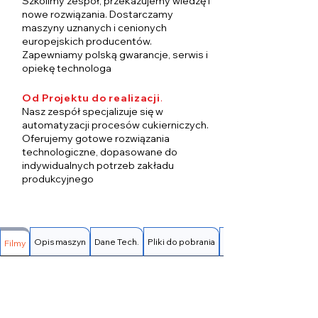
Szkolimy zespół, przekazujemy wiedzę i
nowe rozwiązania. Dostarczamy
maszyny uznanych i cenionych
europejskich producentów.
Zapewniamy polską gwarancje, serwis i
opiekę technologa
Od Projektu do realizacji
.
Nasz zespół specjalizuje się w
automatyzacji procesów cukierniczych.
Oferujemy gotowe rozwiązania
technologiczne, dopasowane do
indywidualnych potrzeb zakładu
produkcyjnego
Opis maszyn
Dane Tech.
Pliki do pobrania
FAQ
Filmy