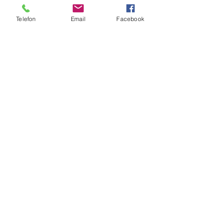
Telefon
Email
Facebook
Temperówka do czekolady SL50 |
Pojemność 50 kg |